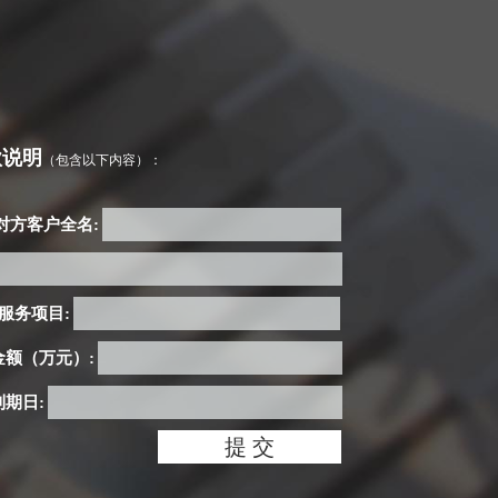
款说明
（包含以下内容）：
对方客户全名:
 服务项目:
金额（万元）:
期日: